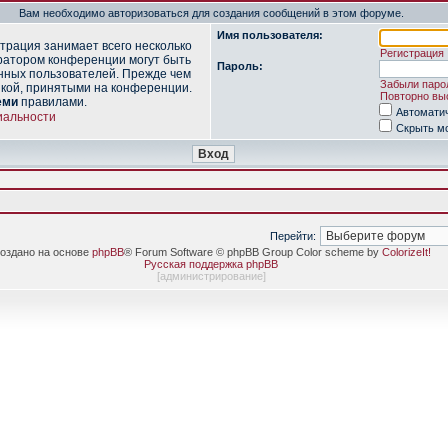
Вам необходимо авторизоваться для создания сообщений в этом форуме.
Имя пользователя:
трация занимает всего несколько
Регистрация
ратором конференции могут быть
Пароль:
нных пользователей. Прежде чем
Забыли паро
икой, принятыми на конференции.
Повторно выс
еми
правилами.
Автомати
иальности
Скрыть мо
Перейти:
оздано на основе
phpBB
® Forum Software © phpBB Group Color scheme by
ColorizeIt!
Русская поддержка phpBB
[
администрирование
]