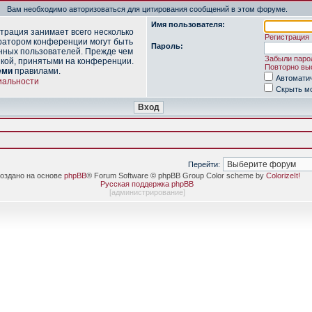
Вам необходимо авторизоваться для цитирования сообщений в этом форуме.
Имя пользователя:
трация занимает всего несколько
Регистрация
ратором конференции могут быть
Пароль:
нных пользователей. Прежде чем
Забыли паро
икой, принятыми на конференции.
Повторно выс
еми
правилами.
Автомати
иальности
Скрыть мо
Перейти:
оздано на основе
phpBB
® Forum Software © phpBB Group Color scheme by
ColorizeIt!
Русская поддержка phpBB
[
администрирование
]