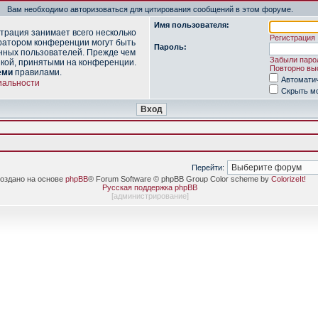
Вам необходимо авторизоваться для цитирования сообщений в этом форуме.
Имя пользователя:
трация занимает всего несколько
Регистрация
ратором конференции могут быть
Пароль:
нных пользователей. Прежде чем
Забыли паро
икой, принятыми на конференции.
Повторно выс
еми
правилами.
Автомати
иальности
Скрыть мо
Перейти:
оздано на основе
phpBB
® Forum Software © phpBB Group Color scheme by
ColorizeIt!
Русская поддержка phpBB
[
администрирование
]