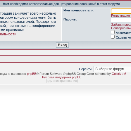
Вам необходимо авторизоваться для цитирования сообщений в этом форуме.
Имя пользователя:
трация занимает всего несколько
Регистрация
ратором конференции могут быть
Пароль:
нных пользователей. Прежде чем
Забыли паро
икой, принятыми на конференции.
Повторно выс
еми
правилами.
Автомати
иальности
Скрыть мо
Перейти:
оздано на основе
phpBB
® Forum Software © phpBB Group Color scheme by
ColorizeIt!
Русская поддержка phpBB
[
администрирование
]