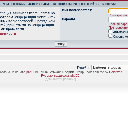
Вам необходимо авторизоваться для цитирования сообщений в этом форуме.
Имя пользователя:
трация занимает всего несколько
Регистрация
ратором конференции могут быть
Пароль:
нных пользователей. Прежде чем
Забыли паро
икой, принятыми на конференции.
Повторно выс
еми
правилами.
Автомати
иальности
Скрыть мо
Перейти:
оздано на основе
phpBB
® Forum Software © phpBB Group Color scheme by
ColorizeIt!
Русская поддержка phpBB
[
администрирование
]