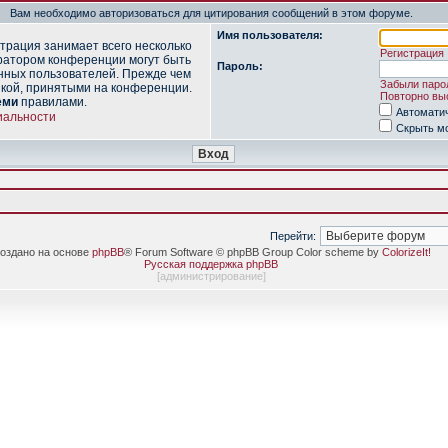
Вам необходимо авторизоваться для цитирования сообщений в этом форуме.
Имя пользователя:
трация занимает всего несколько
Регистрация
ратором конференции могут быть
Пароль:
нных пользователей. Прежде чем
Забыли паро
икой, принятыми на конференции.
Повторно выс
еми
правилами.
Автомати
иальности
Скрыть мо
Перейти:
оздано на основе
phpBB
® Forum Software © phpBB Group Color scheme by
ColorizeIt!
Русская поддержка phpBB
[
администрирование
]