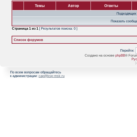
Темы
Автор
Ответы
Подходящих 
Показать сообще
Страница
1
из
1
[ Результатов поиска: 0 ]
Список форумов
Перейти:
Создано на основе
phpBB
® Foru
Рус
[
По всем вопросам обращайтесь
к администрации:
cap@ksp-msk.ru