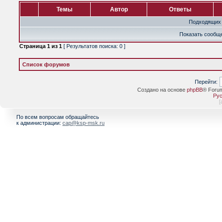
Темы
Автор
Ответы
Подходящих 
Показать сообще
Страница
1
из
1
[ Результатов поиска: 0 ]
Список форумов
Перейти:
Создано на основе
phpBB
® Foru
Рус
[
По всем вопросам обращайтесь
к администрации:
cap@ksp-msk.ru