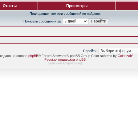
Ответы
Просмотры
Подходящих тем или сообщений не найдено.
Показать сообщения за:
Перейти:
оздано на основе
phpBB
® Forum Software © phpBB Group Color scheme by
ColorizeIt!
Русская поддержка phpBB
[
администрирование
]