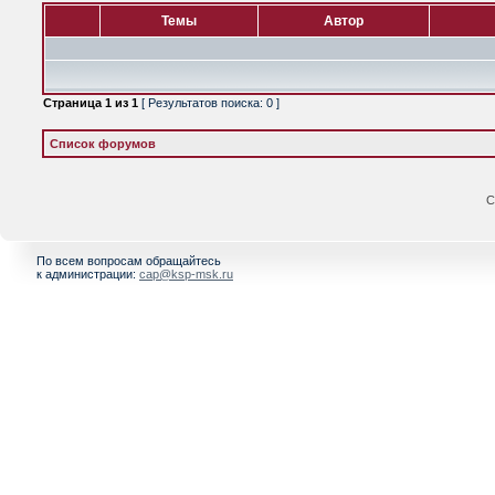
Темы
Автор
Страница
1
из
1
[ Результатов поиска: 0 ]
Список форумов
С
По всем вопросам обращайтесь
к администрации:
cap@ksp-msk.ru