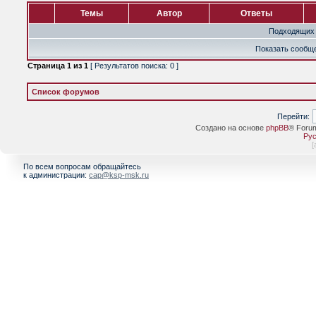
Темы
Автор
Ответы
Подходящих 
Показать сообще
Страница
1
из
1
[ Результатов поиска: 0 ]
Список форумов
Перейти:
Создано на основе
phpBB
® Foru
Рус
[
По всем вопросам обращайтесь
к администрации:
cap@ksp-msk.ru