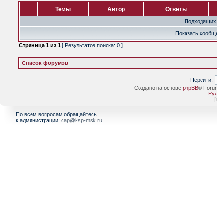
Темы
Автор
Ответы
Подходящих 
Показать сообще
Страница
1
из
1
[ Результатов поиска: 0 ]
Список форумов
Перейти:
Создано на основе
phpBB
® Foru
Рус
[
По всем вопросам обращайтесь
к администрации:
cap@ksp-msk.ru