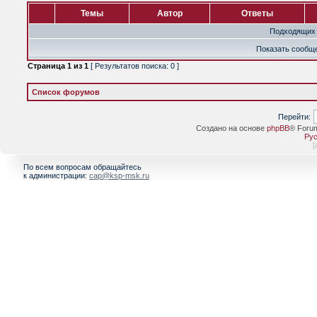
Темы
Автор
Ответы
Подходящих 
Показать сообще
Страница
1
из
1
[ Результатов поиска: 0 ]
Список форумов
Перейти:
Создано на основе
phpBB
® Foru
Рус
[
По всем вопросам обращайтесь
к администрации:
cap@ksp-msk.ru