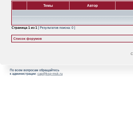
Темы
Автор
Страница
1
из
1
[ Результатов поиска: 0 ]
Список форумов
С
По всем вопросам обращайтесь
к администрации:
cap@ksp-msk.ru