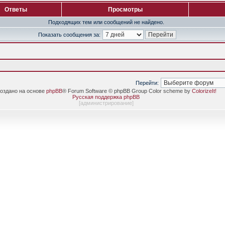
Ответы
Просмотры
Подходящих тем или сообщений не найдено.
Показать сообщения за:
Перейти:
оздано на основе
phpBB
® Forum Software © phpBB Group Color scheme by
ColorizeIt!
Русская поддержка phpBB
[
администрирование
]