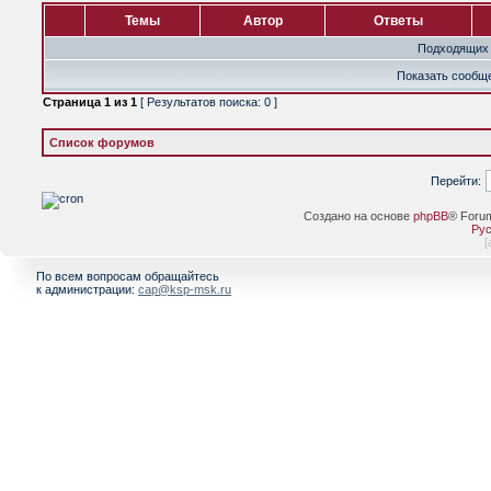
Темы
Автор
Ответы
Подходящих 
Показать сообще
Страница
1
из
1
[ Результатов поиска: 0 ]
Список форумов
Перейти:
Создано на основе
phpBB
® Foru
Рус
[
По всем вопросам обращайтесь
к администрации:
cap@ksp-msk.ru