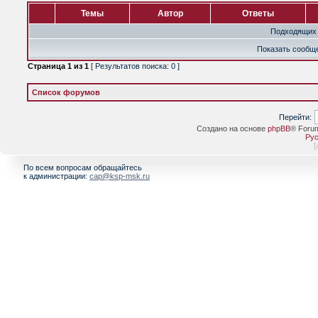
Темы
Автор
Ответы
Подходящих 
Показать сообще
Страница
1
из
1
[ Результатов поиска: 0 ]
Список форумов
Перейти:
Создано на основе
phpBB
® Foru
Рус
[
По всем вопросам обращайтесь
к администрации:
cap@ksp-msk.ru