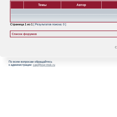
Темы
Автор
Страница
1
из
1
[ Результатов поиска: 0 ]
Список форумов
С
По всем вопросам обращайтесь
к администрации:
cap@ksp-msk.ru