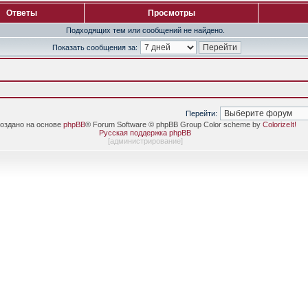
Ответы
Просмотры
Подходящих тем или сообщений не найдено.
Показать сообщения за:
Перейти:
оздано на основе
phpBB
® Forum Software © phpBB Group Color scheme by
ColorizeIt!
Русская поддержка phpBB
[
администрирование
]