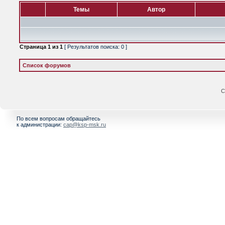
Темы
Автор
Страница
1
из
1
[ Результатов поиска: 0 ]
Список форумов
С
По всем вопросам обращайтесь
к администрации:
cap@ksp-msk.ru