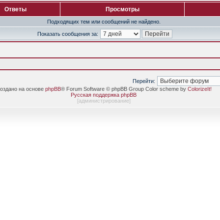
Ответы
Просмотры
Подходящих тем или сообщений не найдено.
Показать сообщения за:
Перейти:
оздано на основе
phpBB
® Forum Software © phpBB Group Color scheme by
ColorizeIt!
Русская поддержка phpBB
[
администрирование
]