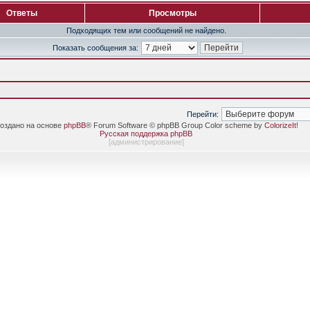
Ответы
Просмотры
Подходящих тем или сообщений не найдено.
Показать сообщения за:
Перейти:
оздано на основе
phpBB
® Forum Software © phpBB Group Color scheme by
ColorizeIt!
Русская поддержка phpBB
[
администрирование
]