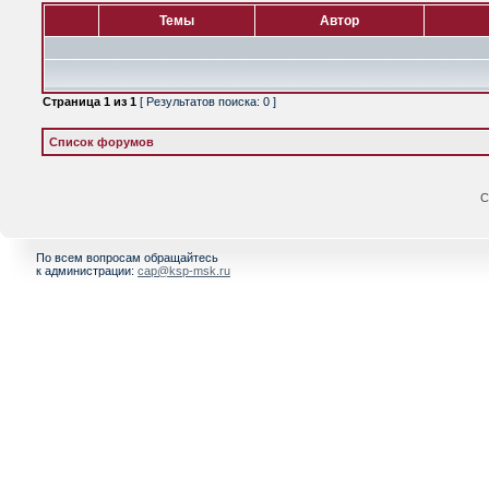
Темы
Автор
Страница
1
из
1
[ Результатов поиска: 0 ]
Список форумов
С
По всем вопросам обращайтесь
к администрации:
cap@ksp-msk.ru