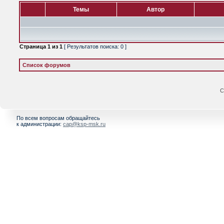
Темы
Автор
Страница
1
из
1
[ Результатов поиска: 0 ]
Список форумов
С
По всем вопросам обращайтесь
к администрации:
cap@ksp-msk.ru