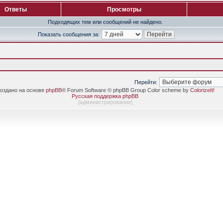
Ответы
Просмотры
Подходящих тем или сообщений не найдено.
Показать сообщения за:
Перейти:
оздано на основе
phpBB
® Forum Software © phpBB Group Color scheme by
ColorizeIt!
Русская поддержка phpBB
[
администрирование
]