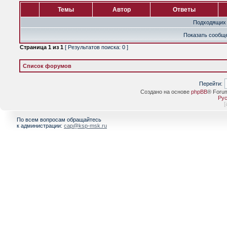
Темы
Автор
Ответы
Подходящих 
Показать сообще
Страница
1
из
1
[ Результатов поиска: 0 ]
Список форумов
Перейти:
Создано на основе
phpBB
® Foru
Рус
[
По всем вопросам обращайтесь
к администрации:
cap@ksp-msk.ru