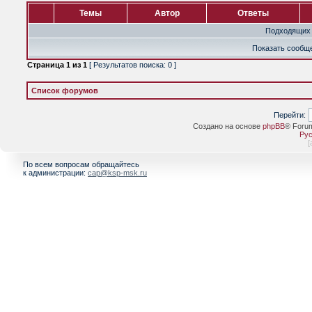
Темы
Автор
Ответы
Подходящих 
Показать сообще
Страница
1
из
1
[ Результатов поиска: 0 ]
Список форумов
Перейти:
Создано на основе
phpBB
® Foru
Рус
[
По всем вопросам обращайтесь
к администрации:
cap@ksp-msk.ru