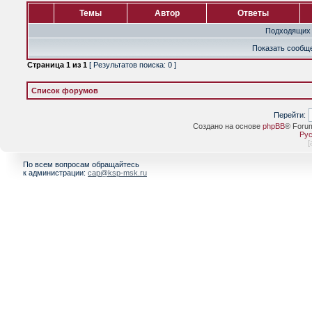
Темы
Автор
Ответы
Подходящих 
Показать сообще
Страница
1
из
1
[ Результатов поиска: 0 ]
Список форумов
Перейти:
Создано на основе
phpBB
® Foru
Рус
[
По всем вопросам обращайтесь
к администрации:
cap@ksp-msk.ru