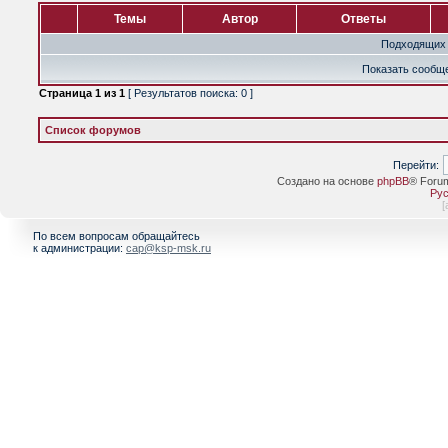
Темы
Автор
Ответы
Подходящих 
Показать сообще
Страница
1
из
1
[ Результатов поиска: 0 ]
Список форумов
Перейти:
Создано на основе
phpBB
® Foru
Рус
[
По всем вопросам обращайтесь
к администрации:
cap@ksp-msk.ru