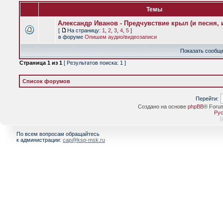
Темы
Александр Иванов - Предчувствие крыл (и песня, и
[
На страницу:
1
,
2
,
3
,
4
,
5
]
в форуме
Опишем аудио/видеозаписи
Показать сообще
Страница
1
из
1
[ Результатов поиска: 1 ]
Список форумов
Перейти:
Создано на основе
phpBB
® Foru
Рус
[
По всем вопросам обращайтесь
к администрации:
cap@ksp-msk.ru