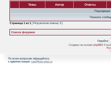
Темы
Автор
Ответы
Подходящих 
Показать сообще
Страница
1
из
1
[ Результатов поиска: 0 ]
Список форумов
Перейти:
Создано на основе
phpBB
® Foru
Рус
[
По всем вопросам обращайтесь
к администрации:
cap@ksp-msk.ru