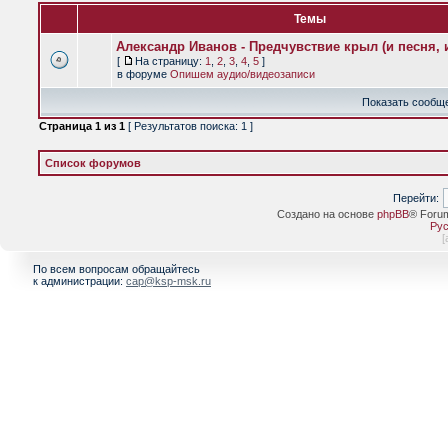
Темы
Александр Иванов - Предчувствие крыл (и песня, и
[
На страницу:
1
,
2
,
3
,
4
,
5
]
в форуме
Опишем аудио/видеозаписи
Показать сообще
Страница
1
из
1
[ Результатов поиска: 1 ]
Список форумов
Перейти:
Создано на основе
phpBB
® Foru
Рус
[
По всем вопросам обращайтесь
к администрации:
cap@ksp-msk.ru