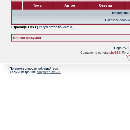
Темы
Автор
Ответы
Подходящих 
Показать сообще
Страница
1
из
1
[ Результатов поиска: 0 ]
Список форумов
Перейти:
Создано на основе
phpBB
® Foru
Рус
[
По всем вопросам обращайтесь
к администрации:
cap@ksp-msk.ru