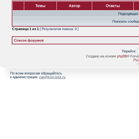
Темы
Автор
Ответы
Подходящих 
Показать сообще
Страница
1
из
1
[ Результатов поиска: 0 ]
Список форумов
Перейти:
Создано на основе
phpBB
® Foru
Рус
[
По всем вопросам обращайтесь
к администрации:
cap@ksp-msk.ru