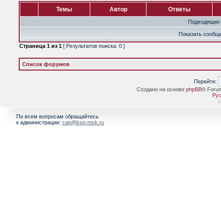
Темы
Автор
Ответы
Подходящих 
Показать сообще
Страница
1
из
1
[ Результатов поиска: 0 ]
Список форумов
Перейти:
Создано на основе
phpBB
® Foru
Рус
[
По всем вопросам обращайтесь
к администрации:
cap@ksp-msk.ru