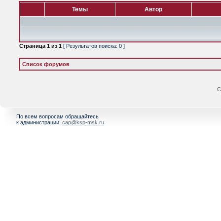
Темы
Автор
Страница
1
из
1
[ Результатов поиска: 0 ]
Список форумов
С
По всем вопросам обращайтесь
к администрации:
cap@ksp-msk.ru