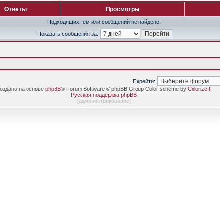
Ответы
Просмотры
Подходящих тем или сообщений не найдено.
Показать сообщения за:
Перейти:
оздано на основе
phpBB
® Forum Software © phpBB Group Color scheme by
ColorizeIt!
Русская поддержка phpBB
[
администрирование
]