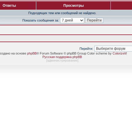
Ответы
Просмотры
Подходящих тем или сообщений не найдено.
Показать сообщения за:
Перейти:
оздано на основе
phpBB
® Forum Software © phpBB Group Color scheme by
ColorizeIt!
Русская поддержка phpBB
[
администрирование
]