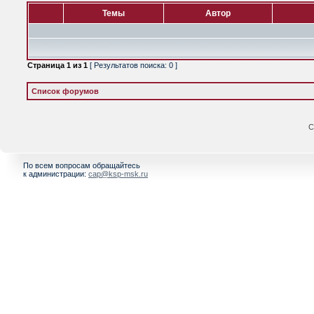
Темы
Автор
Страница
1
из
1
[ Результатов поиска: 0 ]
Список форумов
С
По всем вопросам обращайтесь
к администрации:
cap@ksp-msk.ru