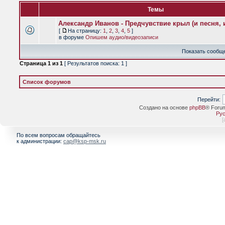
Темы
Александр Иванов - Предчувствие крыл (и песня, и
[
На страницу:
1
,
2
,
3
,
4
,
5
]
в форуме
Опишем аудио/видеозаписи
Показать сообще
Страница
1
из
1
[ Результатов поиска: 1 ]
Список форумов
Перейти:
Создано на основе
phpBB
® Foru
Рус
[
По всем вопросам обращайтесь
к администрации:
cap@ksp-msk.ru