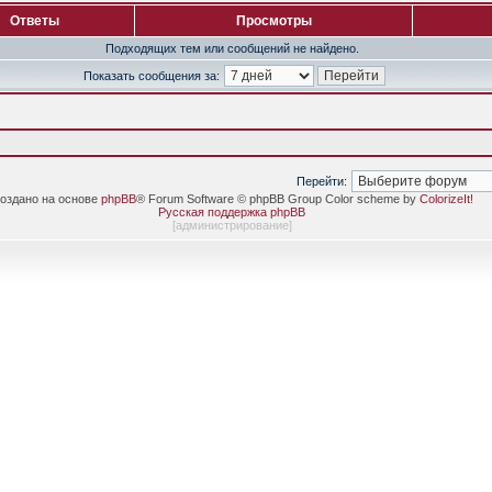
Ответы
Просмотры
Подходящих тем или сообщений не найдено.
Показать сообщения за:
Перейти:
оздано на основе
phpBB
® Forum Software © phpBB Group Color scheme by
ColorizeIt!
Русская поддержка phpBB
[
администрирование
]