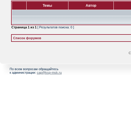
Темы
Автор
Страница
1
из
1
[ Результатов поиска: 0 ]
Список форумов
С
По всем вопросам обращайтесь
к администрации:
cap@ksp-msk.ru