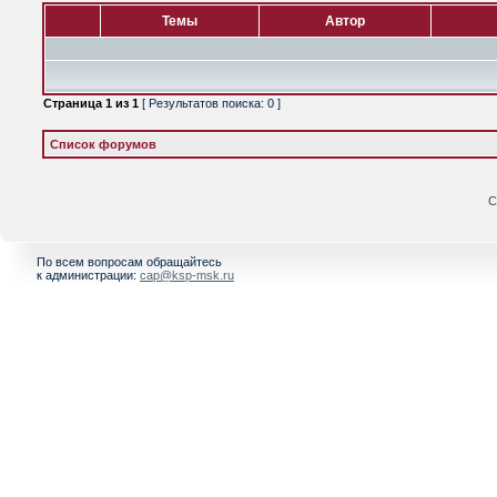
Темы
Автор
Страница
1
из
1
[ Результатов поиска: 0 ]
Список форумов
С
По всем вопросам обращайтесь
к администрации:
cap@ksp-msk.ru