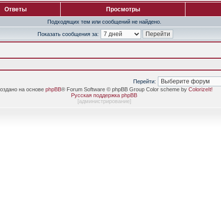
Ответы
Просмотры
Подходящих тем или сообщений не найдено.
Показать сообщения за:
Перейти:
оздано на основе
phpBB
® Forum Software © phpBB Group Color scheme by
ColorizeIt!
Русская поддержка phpBB
[
администрирование
]