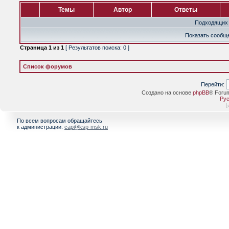
Темы
Автор
Ответы
Подходящих 
Показать сообще
Страница
1
из
1
[ Результатов поиска: 0 ]
Список форумов
Перейти:
Создано на основе
phpBB
® Foru
Рус
[
По всем вопросам обращайтесь
к администрации:
cap@ksp-msk.ru