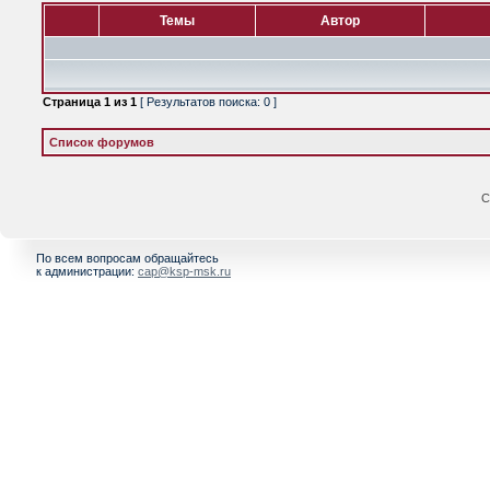
Темы
Автор
Страница
1
из
1
[ Результатов поиска: 0 ]
Список форумов
С
По всем вопросам обращайтесь
к администрации:
cap@ksp-msk.ru