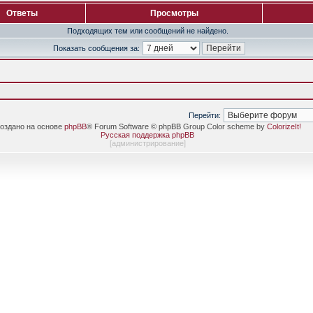
Ответы
Просмотры
Подходящих тем или сообщений не найдено.
Показать сообщения за:
Перейти:
оздано на основе
phpBB
® Forum Software © phpBB Group Color scheme by
ColorizeIt!
Русская поддержка phpBB
[
администрирование
]