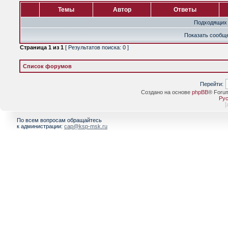
Темы
Автор
Ответы
Подходящих 
Показать сообще
Страница
1
из
1
[ Результатов поиска: 0 ]
Список форумов
Перейти:
Создано на основе
phpBB
® Foru
Рус
[
По всем вопросам обращайтесь
к администрации:
cap@ksp-msk.ru