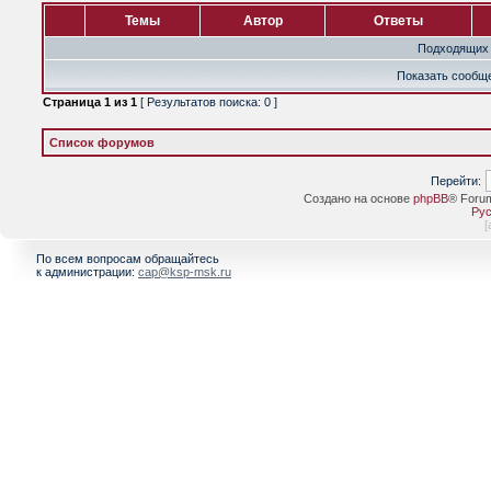
Темы
Автор
Ответы
Подходящих 
Показать сообще
Страница
1
из
1
[ Результатов поиска: 0 ]
Список форумов
Перейти:
Создано на основе
phpBB
® Foru
Рус
[
По всем вопросам обращайтесь
к администрации:
cap@ksp-msk.ru