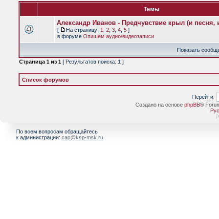
Темы
Александр Иванов - Предчувствие крыл (и песня, и
[
На страницу:
1
,
2
,
3
,
4
,
5
]
в форуме
Опишем аудио/видеозаписи
Показать сообще
Страница
1
из
1
[ Результатов поиска: 1 ]
Список форумов
Перейти:
Создано на основе
phpBB
® Foru
Рус
[
По всем вопросам обращайтесь
к администрации:
cap@ksp-msk.ru