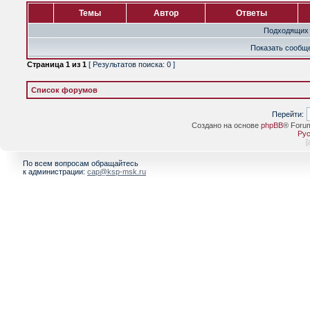
Темы
Автор
Ответы
Подходящих 
Показать сообще
Страница
1
из
1
[ Результатов поиска: 0 ]
Список форумов
Перейти:
Создано на основе
phpBB
® Foru
Рус
[
По всем вопросам обращайтесь
к администрации:
cap@ksp-msk.ru