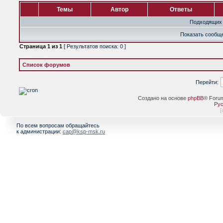
Темы
Автор
Ответы
Подходящих 
Показать сообще
Страница
1
из
1
[ Результатов поиска: 0 ]
Список форумов
Перейти:
Создано на основе
phpBB
® Foru
Рус
[
По всем вопросам обращайтесь
к администрации:
cap@ksp-msk.ru