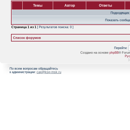
Темы
Автор
Ответы
Подходящих 
Показать сообще
Страница
1
из
1
[ Результатов поиска: 0 ]
Список форумов
Перейти:
Создано на основе
phpBB
® Foru
Рус
[
По всем вопросам обращайтесь
к администрации:
cap@ksp-msk.ru