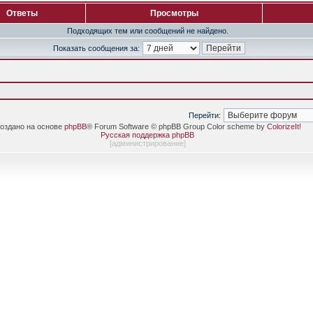
Ответы
Просмотры
Подходящих тем или сообщений не найдено.
Показать сообщения за:
Перейти:
оздано на основе
phpBB
® Forum Software © phpBB Group Color scheme by
ColorizeIt!
Русская поддержка phpBB
[
администрирование
]