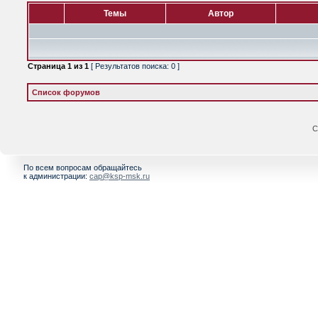
Темы
Автор
Страница
1
из
1
[ Результатов поиска: 0 ]
Список форумов
С
По всем вопросам обращайтесь
к администрации:
cap@ksp-msk.ru