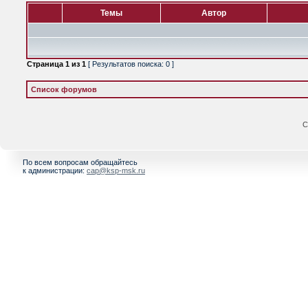
Темы
Автор
Страница
1
из
1
[ Результатов поиска: 0 ]
Список форумов
С
По всем вопросам обращайтесь
к администрации:
cap@ksp-msk.ru