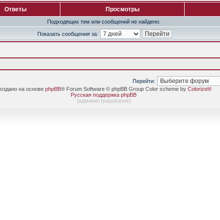
Ответы
Просмотры
Подходящих тем или сообщений не найдено.
Показать сообщения за:
Перейти:
оздано на основе
phpBB
® Forum Software © phpBB Group Color scheme by
ColorizeIt!
Русская поддержка phpBB
[
администрирование
]