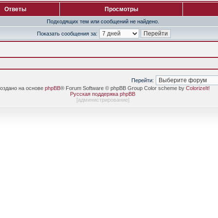
Ответы
Просмотры
Подходящих тем или сообщений не найдено.
Показать сообщения за:
Перейти:
оздано на основе
phpBB
® Forum Software © phpBB Group Color scheme by
ColorizeIt!
Русская поддержка phpBB
[
администрирование
]