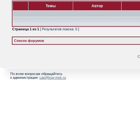
Темы
Автор
Страница
1
из
1
[ Результатов поиска: 0 ]
Список форумов
С
По всем вопросам обращайтесь
к администрации:
cap@ksp-msk.ru