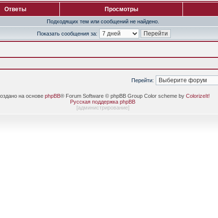
Ответы
Просмотры
Подходящих тем или сообщений не найдено.
Показать сообщения за:
Перейти:
оздано на основе
phpBB
® Forum Software © phpBB Group Color scheme by
ColorizeIt!
Русская поддержка phpBB
[
администрирование
]