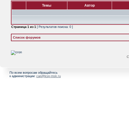
Темы
Автор
Страница
1
из
1
[ Результатов поиска: 0 ]
Список форумов
С
По всем вопросам обращайтесь
к администрации:
cap@ksp-msk.ru