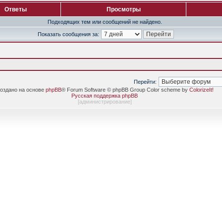
Ответы
Просмотры
Подходящих тем или сообщений не найдено.
Показать сообщения за:
Перейти:
оздано на основе
phpBB
® Forum Software © phpBB Group Color scheme by
ColorizeIt!
Русская поддержка phpBB
[
администрирование
]