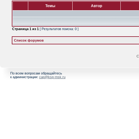
Темы
Автор
Страница
1
из
1
[ Результатов поиска: 0 ]
Список форумов
С
По всем вопросам обращайтесь
к администрации:
cap@ksp-msk.ru