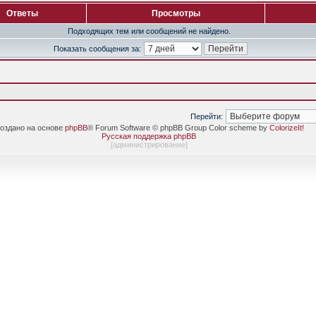
Ответы
Просмотры
Подходящих тем или сообщений не найдено.
Показать сообщения за:
Перейти:
оздано на основе
phpBB
® Forum Software © phpBB Group Color scheme by
ColorizeIt!
Русская поддержка phpBB
[
администрирование
]