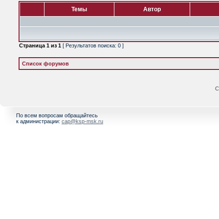
Темы
Автор
Страница
1
из
1
[ Результатов поиска: 0 ]
Список форумов
С
По всем вопросам обращайтесь
к администрации:
cap@ksp-msk.ru