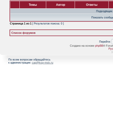
Темы
Автор
Ответы
Подходящих 
Показать сообще
Страница
1
из
1
[ Результатов поиска: 0 ]
Список форумов
Перейти:
Создано на основе
phpBB
® Foru
Рус
[
По всем вопросам обращайтесь
к администрации:
cap@ksp-msk.ru