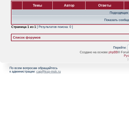
Темы
Автор
Ответы
Подходящих 
Показать сообще
Страница
1
из
1
[ Результатов поиска: 0 ]
Список форумов
Перейти:
Создано на основе
phpBB
® Foru
Рус
[
По всем вопросам обращайтесь
к администрации:
cap@ksp-msk.ru